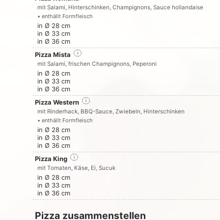
mit Salami, Hinterschinken, Champignons, Sauce hollandaise
• enthällt Formfleisch
in Ø 28 cm
in Ø 33 cm
in Ø 36 cm
Pizza Mista
i
mit Salami, frischen Champignons, Peperoni
in Ø 28 cm
in Ø 33 cm
in Ø 36 cm
Pizza Western
i
mit Rinderhack, BBQ-Sauce, Zwiebeln, Hinterschinken
• enthällt Formfleisch
in Ø 28 cm
in Ø 33 cm
in Ø 36 cm
Pizza King
i
mit Tomaten, Käse, Ei, Sucuk
in Ø 28 cm
in Ø 33 cm
in Ø 36 cm
Pizza zusammenstellen