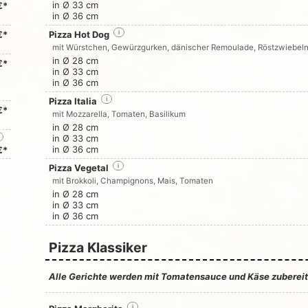
in Ø 33 cm
€*
in Ø 36 cm
€*
Pizza Hot Dog
i
mit Würstchen, Gewürzgurken, dänischer Remoulade, Röstzwiebel
in Ø 28 cm
€*
in Ø 33 cm
in Ø 36 cm
Pizza Italia
i
€*
mit Mozzarella, Tomaten, Basilikum
in Ø 28 cm
in Ø 33 cm
in Ø 36 cm
€*
Pizza Vegetal
i
mit Brokkoli, Champignons, Mais, Tomaten
in Ø 28 cm
in Ø 33 cm
in Ø 36 cm
Pizza Klassiker
Alle Gerichte werden mit Tomatensauce und Käse zubereit
i