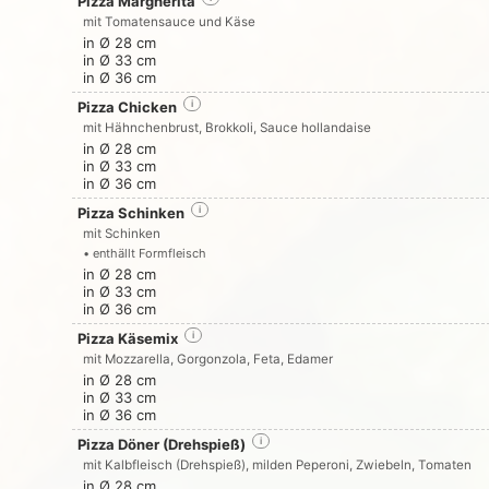
Pizza Margherita
mit Tomatensauce und Käse
in Ø 28 cm
in Ø 33 cm
in Ø 36 cm
Pizza Chicken
i
mit Hähnchenbrust, Brokkoli, Sauce hollandaise
in Ø 28 cm
in Ø 33 cm
in Ø 36 cm
Pizza Schinken
i
mit Schinken
• enthällt Formfleisch
in Ø 28 cm
in Ø 33 cm
in Ø 36 cm
Pizza Käsemix
i
mit Mozzarella, Gorgonzola, Feta, Edamer
in Ø 28 cm
in Ø 33 cm
in Ø 36 cm
Pizza Döner (Drehspieß)
i
mit Kalbfleisch (Drehspieß), milden Peperoni, Zwiebeln, Tomaten
in Ø 28 cm