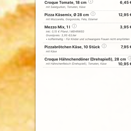
Croque Tomate, 18 cm
i
6,45 
mit Salatgurken, Tomaten, Käse
Pizza Käsemix, Ø 28 cm
i
12,95 
mit Mozzarella, Gorgonzola, Feta, Edamer
Mezzo Mix, 1 l
i
3,95 
inkl. 0,15 € Pfand / MEHRWEG
Grundpreis: 3,95 €/Liter
• koffeinhaltig - Für Kinder und schwangere Frauen nicht empfohlen
Pizzabrötchen Käse, 10 Stück
i
7,95 
mit Käse
Croque Hähnchendöner (Drehspieß), 28 cm
i
10,95 
mit Hähnchenfleisch (Drehspieß), Tomaten, Käse