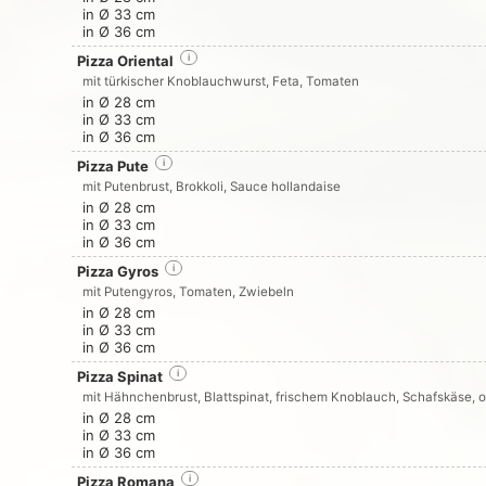
in Ø 33 cm
in Ø 36 cm
Pizza Oriental
i
mit türkischer Knoblauchwurst, Feta, Tomaten
in Ø 28 cm
in Ø 33 cm
in Ø 36 cm
Pizza Pute
i
mit Putenbrust, Brokkoli, Sauce hollandaise
in Ø 28 cm
in Ø 33 cm
in Ø 36 cm
Pizza Gyros
i
mit Putengyros, Tomaten, Zwiebeln
in Ø 28 cm
in Ø 33 cm
in Ø 36 cm
Pizza Spinat
i
mit Hähnchenbrust, Blattspinat, frischem Knoblauch, Schafskäse,
in Ø 28 cm
in Ø 33 cm
in Ø 36 cm
Pizza Romana
i