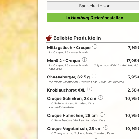
Speisekarte von
In
Hamburg Osdorf
bestellen
Beliebte Produkte in
Mittagstisch - Croque
i
7,95 
1 x Croque, 28 cm nach Wahl
Menü 2 - Croque
i
17,95 
1 x Croque, 28 cm nach Wahl 1 x Crêpe nach Wahl 1 x Getränk, 0,3
nach Wahl
Cheeseburger, 62,5 g
i
5,95 
mit reinem Rindfleisch, Chester-Käse, Salat und Tomaten
Knoblauchbrot XXL
i
2,50 
Croque Schinken, 28 cm
i
10,95 
mit Hinterschinken, Tomaten, Käse
• enthällt Formfleisch
Croque Hähnchen, 28 cm
i
10,95 
mit Hähnchenbruststücken, Tomaten, Käse
Croque Vegetarisch, 28 cm
i
10,95 
mit Champignons, Brokkoli, Mais, Tomaten, Käse