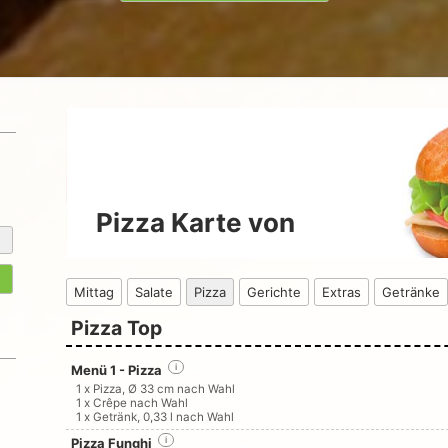
Pizza Karte von
Mittag
Salate
Pizza
Gerichte
Extras
Getränke
Pizza Top
Menü 1 - Pizza
i
1 x Pizza, Ø 33 cm nach Wahl
1 x Crêpe nach Wahl
1 x Getränk, 0,33 l nach Wahl
Pizza Funghi
i