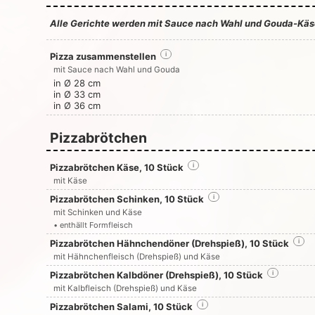
Alle Gerichte werden mit Sauce nach Wahl und Gouda-Käse
Pizza zusammenstellen
i
mit Sauce nach Wahl und Gouda
in Ø 28 cm
in Ø 33 cm
in Ø 36 cm
Pizzabrötchen
Pizzabrötchen Käse, 10 Stück
i
mit Käse
Pizzabrötchen Schinken, 10 Stück
i
mit Schinken und Käse
• enthällt Formfleisch
Pizzabrötchen Hähnchendöner (Drehspieß), 10 Stück
i
mit Hähnchenfleisch (Drehspieß) und Käse
Pizzabrötchen Kalbdöner (Drehspieß), 10 Stück
i
mit Kalbfleisch (Drehspieß) und Käse
Pizzabrötchen Salami, 10 Stück
i