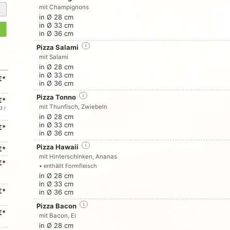
mit Champignons
in Ø 28 cm
in Ø 33 cm
in Ø 36 cm
Pizza Salami
i
mit Salami
in Ø 28 cm
in Ø 33 cm
€*
in Ø 36 cm
Pizza Tonno
i
€*
mit Thunfisch, Zwiebeln
3 l
in Ø 28 cm
in Ø 33 cm
€*
in Ø 36 cm
Pizza Hawaii
i
€*
mit Hinterschinken, Ananas
€*
• enthällt Formfleisch
in Ø 28 cm
in Ø 33 cm
€*
in Ø 36 cm
Pizza Bacon
i
€*
mit Bacon, Ei
in Ø 28 cm